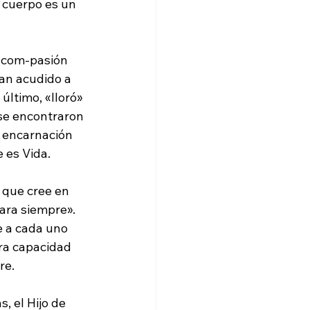
 cuerpo es un 
 com-pasión 
ían acudido a 
ltimo, «lloró» 
 se encontraron 
a encarnación 
 es Vida.
 que cree en 
ara siempre». 
e a cada uno 
ra capacidad 
re.
, el Hijo de 