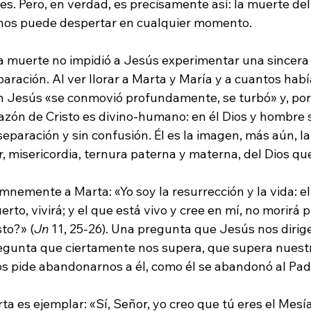
es. Pero, en verdad, es precisamente así: la muerte del
 nos puede despertar en cualquier momento.
la muerte no impidió a Jesús experimentar una sincera
eparación. Al ver llorar a Marta y María y a cuantos hab
n Jesús «se conmovió profundamente, se turbó» y, por ú
corazón de Cristo es divino-humano: en él Dios y hombre
eparación y sin confusión. Él es la imagen, más aún, l
, misericordia, ternura paterna y materna, del Dios que
mnemente a Marta: «Yo soy la resurrección y la vida: el
to, vivirá; y el que está vivo y cree en mí, no morirá p
to?» (
Jn
 11, 25-26). Una pregunta que Jesús nos dirig
egunta que ciertamente nos supera, que supera nuest
s pide abandonarnos a él, como él se abandonó al Pad
a es ejemplar: «Sí, Señor, yo creo que tú eres el Mesías