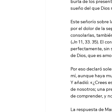
burla de los present
sueño del que Dios
Este señorío sobre 
por el dolor de la s
consolarlas, tambié
(
Jn
 11, 33. 35). El 
perfectamente, sin s
de Dios, que es amor
Por eso declaró sole
mí, aunque haya muer
Y añadió: «¿Crees es
de nosotros; una pr
de comprender, y no
La respuesta de Mart