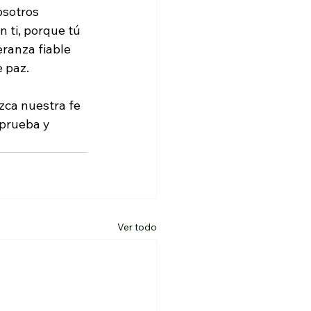
osotros 
 ti, porque tú 
ranza fiable 
e paz.
zca nuestra fe 
prueba y 
Ver todo