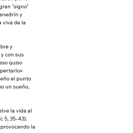
 gran "signo" 
anedrín y 
 viva de la 
bre y 
 y con sus 
 eso quiso 
pertarlo» 
ueño el punto 
mo un sueño, 
ve la vida al 
c
 5, 35-43). 
, provocando la 