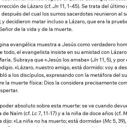
rrección de Lázaro (cf. 
Jn
 11, 1-45). Se trata del último
, después del cual los sumos sacerdotes reunieron al s
 y decidieron matar incluso a Lázaro, que era la prueba
 Señor de la vida y de la muerte.
ágina evangélica muestra a Jesús como verdadero hom
 todo, el evangelista insiste en su amistad con Lázaro
aría. Subraya que «Jesús los amaba» (
Jn
 11, 5), y por
odigio. «Lázaro, nuestro amigo, está dormido: voy a des
 habló a los discípulos, expresando con la metáfora del s
re la muerte física: Dios la considera precisamente co
spertar.
oder absoluto sobre esta muerte: se ve cuando devuel
a de Naím (cf. 
Lc
 7, 11-17) y a la niña de doce años (cf. 
M
 dijo: «La niña no ha muerto; está dormida» (
Mc
 5, 39)