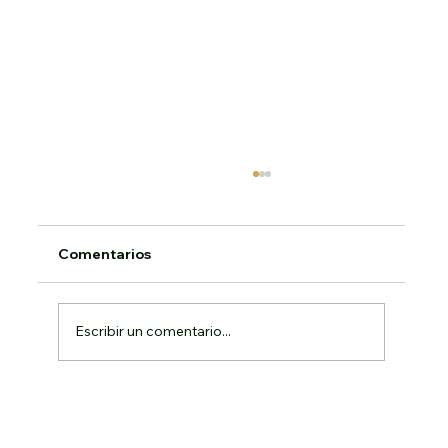
22 de junio, Solemnidad del Corpus
Christi
SOLEMNIDAD DEL CORPUS CHRISTI
Comentarios
HOMILÍA DEL SANTO PADRE JUAN PABLO
II San Juan de Letrán, jueves 11 de junio de
1998 1. «Tú caminas a lo...
Escribir un comentario...