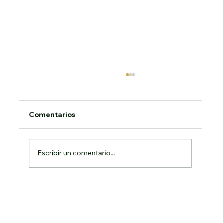
22 de junio, Solemnidad del Corpus
Christi
SOLEMNIDAD DEL CORPUS CHRISTI
Comentarios
HOMILÍA DEL SANTO PADRE JUAN PABLO
II San Juan de Letrán, jueves 11 de junio de
1998 1. «Tú caminas a lo...
Escribir un comentario...